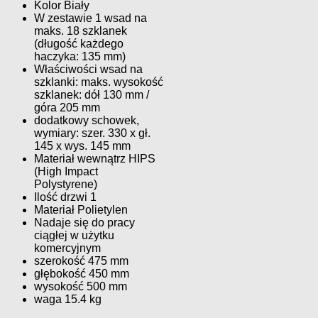
Kolor Biały
W zestawie 1 wsad na
maks. 18 szklanek
(długość każdego
haczyka: 135 mm)
Właściwości wsad na
szklanki: maks. wysokość
szklanek: dół 130 mm /
góra 205 mm
dodatkowy schowek,
wymiary: szer. 330 x gł.
145 x wys. 145 mm
Materiał wewnątrz HIPS
(High Impact
Polystyrene)
Ilość drzwi 1
Materiał Polietylen
Nadaje się do pracy
ciągłej w użytku
komercyjnym
szerokość 475 mm
głębokość 450 mm
wysokość 500 mm
waga 15.4 kg