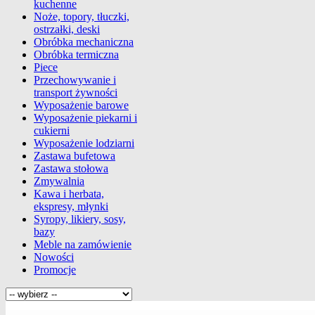
kuchenne
Noże, topory, tłuczki,
ostrzałki, deski
Obróbka mechaniczna
Obróbka termiczna
Piece
Przechowywanie i
transport żywności
Wyposażenie barowe
Wyposażenie piekarni i
cukierni
Wyposażenie lodziarni
Zastawa bufetowa
Zastawa stołowa
Zmywalnia
Kawa i herbata,
ekspresy, młynki
Syropy, likiery, sosy,
bazy
Meble na zamówienie
Nowości
Promocje