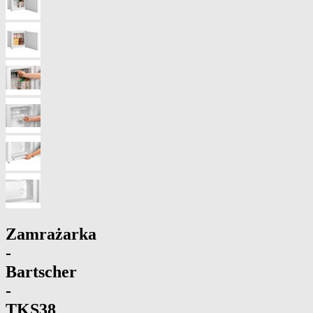
Zamrażarka
-
Bartscher
-
TKS38