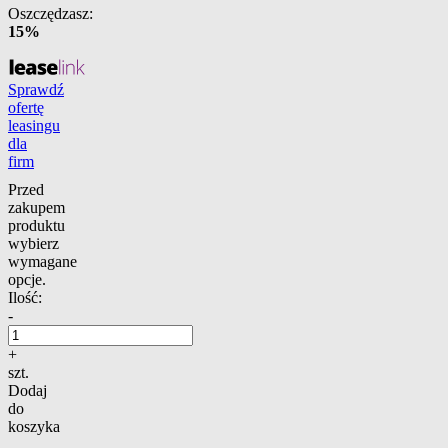
Oszczędzasz:
15%
Sprawdź
ofertę
leasingu
dla
firm
Przed
zakupem
produktu
wybierz
wymagane
opcje.
Ilość:
-
+
szt.
Dodaj
do
koszyka