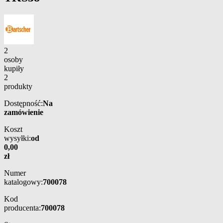
2
osoby
kupiły
2
produkty
Dostępność:
Na
zamówienie
Koszt
wysyłki:
od
0,00
zł
Numer
katalogowy:
700078
Kod
producenta:
700078