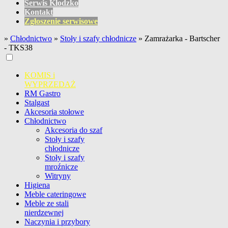
Serwis Kłodzko
Kontakt
Zgłoszenie serwisowe
»
Chłodnictwo
»
Stoły i szafy chłodnicze
»
Zamrażarka - Bartscher
- TKS38
KOMIS i
WYPRZEDAŻ
RM Gastro
Stalgast
Akcesoria stołowe
Chłodnictwo
Akcesoria do szaf
Stoły i szafy
chłodnicze
Stoły i szafy
mroźnicze
Witryny
Higiena
Meble cateringowe
Meble ze stali
nierdzewnej
Naczynia i przybory