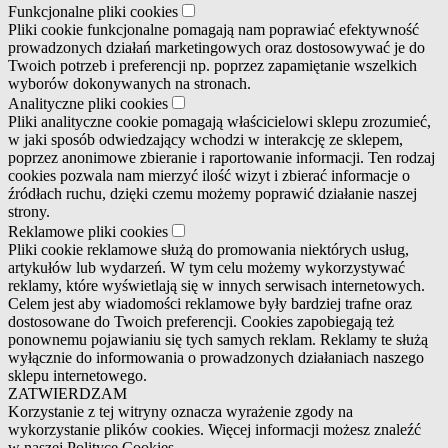
Funkcjonalne pliki cookies
Pliki cookie funkcjonalne pomagają nam poprawiać efektywność
prowadzonych działań marketingowych oraz dostosowywać je do
Twoich potrzeb i preferencji np. poprzez zapamiętanie wszelkich
wyborów dokonywanych na stronach.
Analityczne pliki cookies
Pliki analityczne cookie pomagają właścicielowi sklepu zrozumieć,
w jaki sposób odwiedzający wchodzi w interakcję ze sklepem,
poprzez anonimowe zbieranie i raportowanie informacji. Ten rodzaj
cookies pozwala nam mierzyć ilość wizyt i zbierać informacje o
źródłach ruchu, dzięki czemu możemy poprawić działanie naszej
strony.
Reklamowe pliki cookies
Pliki cookie reklamowe służą do promowania niektórych usług,
artykułów lub wydarzeń. W tym celu możemy wykorzystywać
reklamy, które wyświetlają się w innych serwisach internetowych.
Celem jest aby wiadomości reklamowe były bardziej trafne oraz
dostosowane do Twoich preferencji. Cookies zapobiegają też
ponownemu pojawianiu się tych samych reklam. Reklamy te służą
wyłącznie do informowania o prowadzonych działaniach naszego
sklepu internetowego.
ZATWIERDZAM
Korzystanie z tej witryny oznacza wyrażenie zgody na
wykorzystanie plików cookies. Więcej informacji możesz znaleźć
w naszej Polityce Cookies.