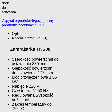
dodaj
do
schowka
Zapytaj o produkt
Negocjuj cenę
produktu
Specyfikacja PDF
Opis produktu
Recenzje produktu (0)
Zamrażarka TKS38
Szerokość powierzchni do
ustawienia 330 mm
Głębokość powierzchni
do ustawienia 177 mm
Moc przyłączeniowa 1.05
kW
Napięcie 220 V
Częstotliwość 50 Hz
Regulowana wysokość
nóżek nie
Zakres temperatury do
-20 °C