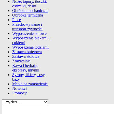
Noże, topory, tłuczki,
ostrzałki, deski
Obróbka mechaniczna
Obróbka termiczna
Piece
Przechowywanie i
transport żywności
Wyposażenie barowe
Wyposażenie piekarni i
cukierni
Wyposażenie lodziarni
Zastawa bufetowa
Zastawa stołowa
Zmywalnia
Kawa i herbata,
ekspresy, młynki
Syropy, likiery, sosy,
bazy
Meble na zamówienie
Nowości
Promocje