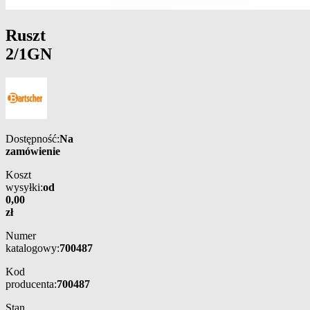
Ruszt
2/1GN
Dostępność:
Na
zamówienie
Koszt
wysyłki:
od
0,00
zł
Numer
katalogowy:
700487
Kod
producenta:
700487
Stan