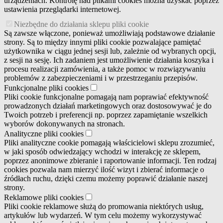
urządzeniach. Kontrolę nad plikami cookies można uzyskać poprzez
ustawienia przeglądarki internetowej.
Niezbędne do działania sklepu pliki cookie
Są zawsze włączone, ponieważ umożliwiają podstawowe działanie
strony. Są to między innymi pliki cookie pozwalające pamiętać
użytkownika w ciągu jednej sesji lub, zależnie od wybranych opcji,
z sesji na sesję. Ich zadaniem jest umożliwienie działania koszyka i
procesu realizacji zamówienia, a także pomoc w rozwiązywaniu
problemów z zabezpieczeniami i w przestrzeganiu przepisów.
Funkcjonalne pliki cookies
Pliki cookie funkcjonalne pomagają nam poprawiać efektywność
prowadzonych działań marketingowych oraz dostosowywać je do
Twoich potrzeb i preferencji np. poprzez zapamiętanie wszelkich
wyborów dokonywanych na stronach.
Analityczne pliki cookies
Pliki analityczne cookie pomagają właścicielowi sklepu zrozumieć,
w jaki sposób odwiedzający wchodzi w interakcję ze sklepem,
poprzez anonimowe zbieranie i raportowanie informacji. Ten rodzaj
cookies pozwala nam mierzyć ilość wizyt i zbierać informacje o
źródłach ruchu, dzięki czemu możemy poprawić działanie naszej
strony.
Reklamowe pliki cookies
Pliki cookie reklamowe służą do promowania niektórych usług,
artykułów lub wydarzeń. W tym celu możemy wykorzystywać