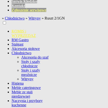
Serwis Kłodzko
Kontakt
Zgłoszenie serwisowe
»
Chłodnictwo
»
Witryny
»
Ruszt 2/1GN
KOMIS i
WYPRZEDAŻ
RM Gastro
Stalgast
Akcesoria stołowe
Chłodnictwo
Akcesoria do szaf
Stoły i szafy
chłodnicze
Stoły i szafy
mroźnicze
Witryny
Higiena
Meble cateringowe
Meble ze stali
nierdzewnej
Naczynia i przybory
kuchenne