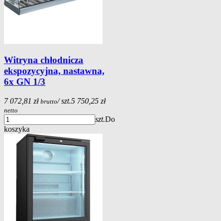
Witryna chłodnicza
ekspozycyjna, nastawna,
6x GN 1/3
7 072,81 zł
/ szt.
5 750,25 zł
brutto
netto
szt.
Do
koszyka