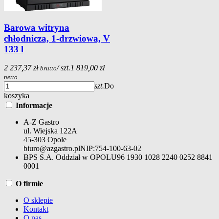
Barowa witryna
chłodnicza, 1-drzwiowa, V
133 l
2 237,37 zł
/ szt.
1 819,00 zł
brutto
netto
szt.
Do
koszyka
Informacje
A-Z Gastro
ul. Wiejska 122A
45-303 Opole
biuro@azgastro.pl
NIP:
754-100-63-02
BPS S.A. Oddział w OPOLU
96 1930 1028 2240 0252 8841
0001
O firmie
O sklepie
Kontakt
O nas